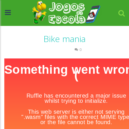
Bike mania
Passatempo
0
//