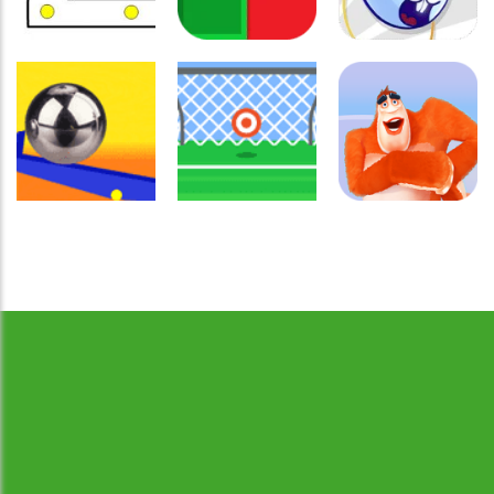
Coordenação
Coordenação
Coordenação
Motora
Motora
Motora
Labirinto do
Não toque no
Rabbit
Mouse
vermelho
Samurai
Coordenação
Motora
Coordenação
Coordenação
Desenvolvido por Jogos da Escola | sitejogosdaescola@gmail.com
Ball Balance
Motora
Motora
Challenge
Chute no alvo
Yeti Sensation