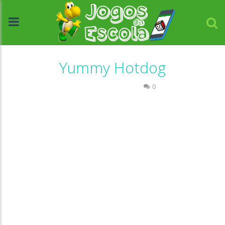
Yummy Hotdog
Coordenação Motora
0
//