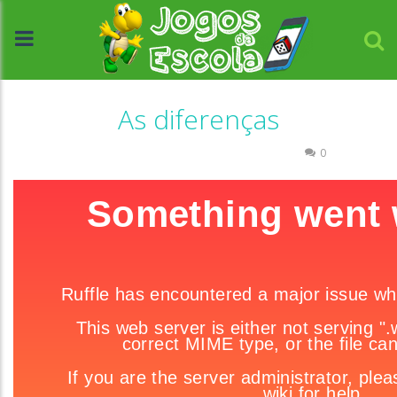
As diferenças
Associar e Relacionar
Quebra-cabeça
0
//