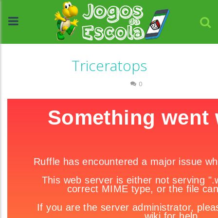
Triceratops
Quebra-cabeça
0
//