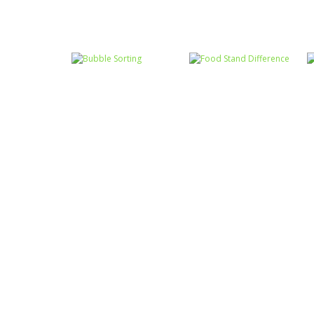
Associar e
Relacionar
Associar e
Funny Princesses
Relacionar
– Spot the
Perseguindo o
Difference
Tom
Associar e
Relacionar
Associar e
Food Stand
Relacionar
Bubble Sorting
Difference