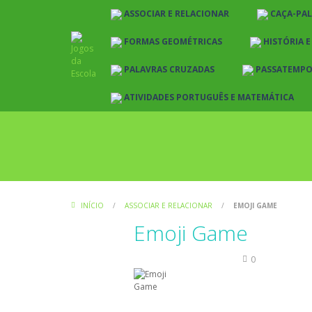
ASSOCIAR E RELACIONAR
CAÇA-PA
FORMAS GEOMÉTRICAS
HISTÓRIA 
PALAVRAS CRUZADAS
PASSATEMP
ATIVIDADES PORTUGUÊS E MATEMÁTICA
INÍCIO
/
ASSOCIAR E RELACIONAR
/
EMOJI GAME
Emoji Game
Associar e Relacionar
0