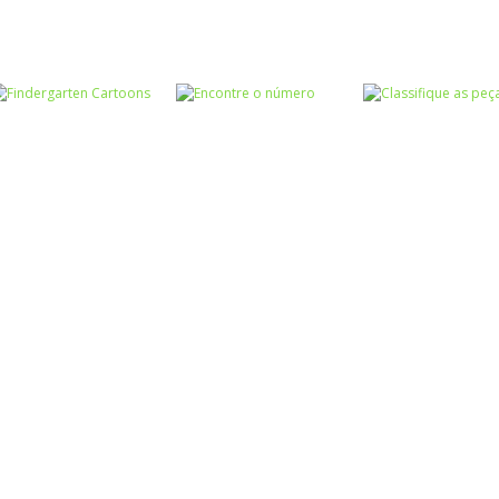
Associar e
Associar e
Relacionar
Relacionar
Associar e
Construction Set
Baby Panda Pet
Relacionar
3D
Care Center
Animals Shape
Associar e
Associar e
Associar e
Relacionar
Relacionar
Relacionar
Findergarten
Encontre o
Classifique as
Cartoons
número
peças