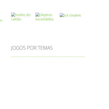
Play
Play
Play
Play
Play
Play
s
JOGOS POR TEMAS
Play
Play
Play
adição
alfabeto
Android
animais
associar
atenção
atividade
atividades
atividades de matemática
blocos
bola
bolas
caminhos
carro
carros
caça-palavras
ciências
ciências da natureza
coelho