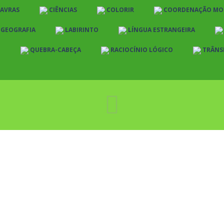
LAVRAS
CIÊNCIAS
COLORIR
COORDENAÇÃO MO
E GEOGRAFIA
LABIRINTO
LÍNGUA ESTRANGEIRA
O
QUEBRA-CABEÇA
RACIOCÍNIO LÓGICO
TRÂNS