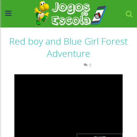
Red boy and Blue Girl Forest
Adventure
Raciocínio Lógico
0
//