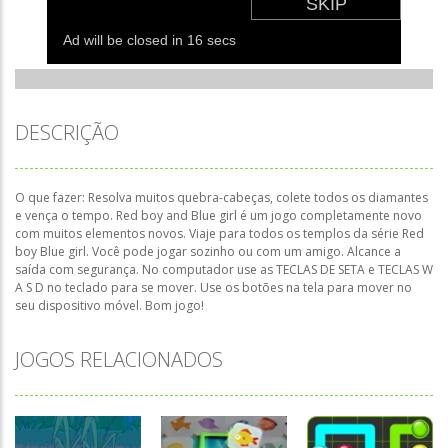
DESCRIÇÃO
O que fazer: Resolva muitos quebra-cabeças, colete todos os diamantes
e vença o tempo. Red boy and Blue girl é um jogo completamente novo
com muitos elementos novos. Viaje para todos os templos da série Red
boy Blue girl. Você pode jogar sozinho ou com um amigo. Alcance a
saída com segurança. No computador use as TECLAS DE SETA e TECLAS W
A S D no teclado para se mover. Use os botões na tela para mover no
seu dispositivo móvel. Bom jogo!
JOGOS RELACIONADOS