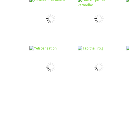
Coordenação
Coordenação
Motora
Motora
Labirinto do
Não toque no
Mouse
vermelho
Coordenação
Coordenação
Motora
Motora
Yeti Sensation
Tap the Frog