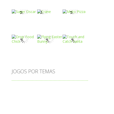
Play
Play
Play
Play
Play
Play
Play
Play
Play
JOGOS POR TEMAS
Play
Play
Play
adição
alfabeto
Android
animais
associar
atenção
atividade
atividades
atividades de matemática