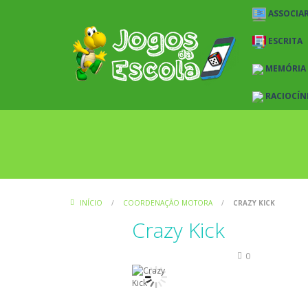
ASSOCIAR
ESCRITA
MEMÓRIA
RACIOCÍN
INÍCIO
/
COORDENAÇÃO MOTORA
/
CRAZY KICK
Crazy Kick
Coordenação Motora
0