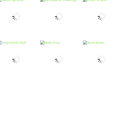
Coordenação
Motora
Coordenação
Coordenação
Ball Balance
Motora
Motora
Rabbit Samurai
Challenge
Chute no alvo
Coordenação
Coordenação
Coordenação
Motora
Motora
Motora
Drop Food Chick
Moto Pizza
Stock Boxes