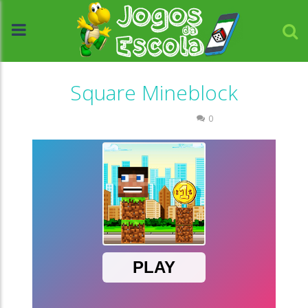
Square Mineblock
Coordenação Motora
0
//