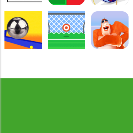
Coordenação
Coordenação
Coordenação
Motora
Motora
Motora
Labirinto do
Não toque no
Rabbit
Mouse
vermelho
Samurai
Coordenação
Motora
Coordenação
Coordenação
Desenvolvido por Jogos da Escola | sitejogosdaescola@gmail.com
Ball Balance
Motora
Motora
Challenge
Chute no alvo
Yeti Sensation