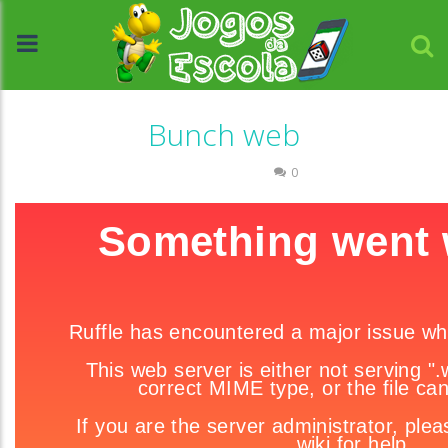
Bunch web
Raciocínio Lógico
0
//