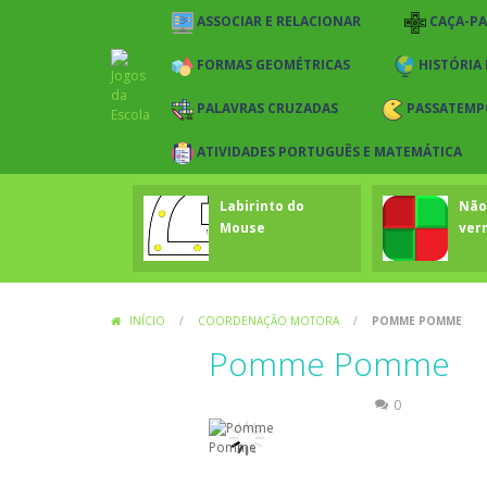
ASSOCIAR E RELACIONAR
CAÇA-P
FORMAS GEOMÉTRICAS
HISTÓRIA
PALAVRAS CRUZADAS
PASSATEMP
ATIVIDADES PORTUGUÊS E MATEMÁTICA
Labirinto do
Não
Mouse
ver
INÍCIO
/
COORDENAÇÃO MOTORA
/
POMME POMME
Pomme Pomme
Coordenação Motora
0