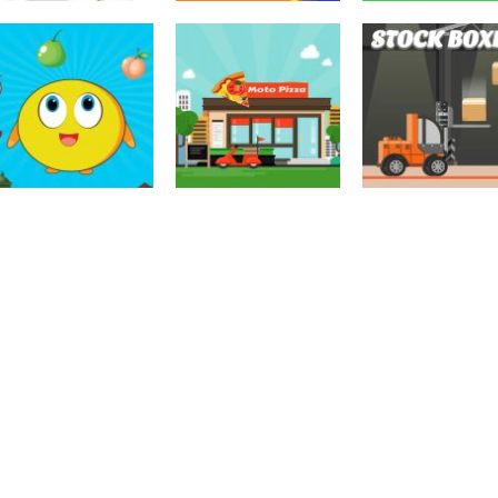
Coordenação
Motora
Coordenação
Coordenação
Ball Balance
Motora
Motora
Rabbit Samurai
Challenge
Chute no alvo
Coordenação
Coordenação
Coordenação
Motora
Motora
Motora
Drop Food Chick
Moto Pizza
Stock Boxes