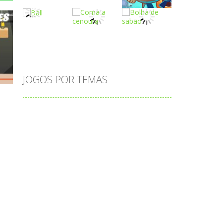
Play
Play
Play
Play
Play
Play
JOGOS POR TEMAS
Play
Play
Play
adição
alfabeto
Android
animais
associar
atenção
atividade
atividades
atividades de matemática
blocos
bola
bolas
caminhos
carro
carros
caça-palavras
ciências
ciências da natureza
coelho
colorir
completar
conectar