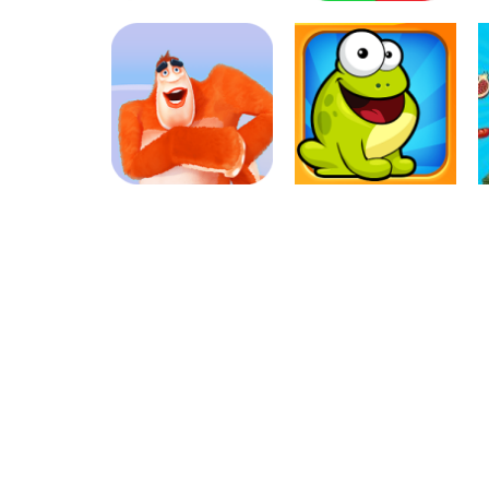
Coordenação
Coordenação
Motora
Motora
Labirinto do
Não toque no
Mouse
vermelho
Coordenação
Coordenação
Motora
Motora
Yeti Sensation
Tap the Frog