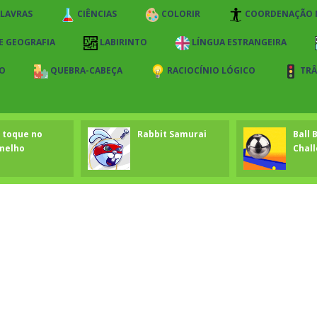
ALAVRAS
CIÊNCIAS
COLORIR
COORDENAÇÃO
 E GEOGRAFIA
LABIRINTO
LÍNGUA ESTRANGEIRA
O
QUEBRA-CABEÇA
RACIOCÍNIO LÓGICO
TRÂ
 toque no
Rabbit Samurai
Ball 
melho
Chal