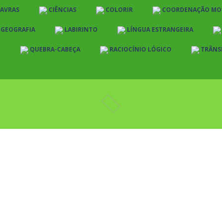
LAVRAS
CIÊNCIAS
COLORIR
COORDENAÇÃO MO
E GEOGRAFIA
LABIRINTO
LÍNGUA ESTRANGEIRA
O
QUEBRA-CABEÇA
RACIOCÍNIO LÓGICO
TRÂNS