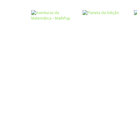
Atividades
Português e
Matemática
Números
Tabuada
Calculadora
divertida – I
quebrada
Números
Aventuras da
Números
Matemática –
Planeta da
MathPup
Adição