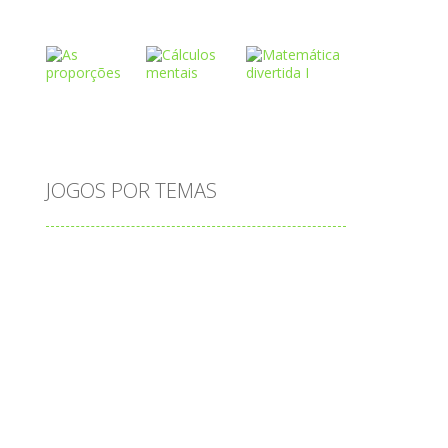
Play
Play
Play
Play
Play
Play
JOGOS POR TEMAS
Play
Play
Play
adição
alfabeto
Android
animais
associar
atenção
atividade
s
atividades
atividades de matemática
blocos
bola
bolas
caminhos
carro
carros
caça-palavras
ciências
ciências da natureza
coelho