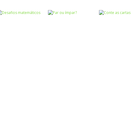
Atividades
Atividades
Português e
Português e
Matemática
Matemática
Adição das
Subtração das
Números
Quem pesa mais
nuvens
nuvens
Números
Desafios
Números
Números
matemáticos
Par ou ímpar?
Conte as carta