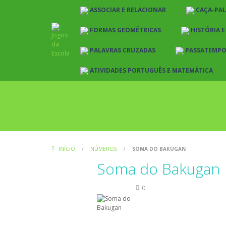
ASSOCIAR E RELACIONAR
CAÇA-PA
FORMAS GEOMÉTRICAS
HISTÓRIA 
PALAVRAS CRUZADAS
PASSATEMP
ATIVIDADES PORTUGUÊS E MATEMÁTICA
INÍCIO
/
NÚMEROS
/
SOMA DO BAKUGAN
Soma do Bakugan
Números
0