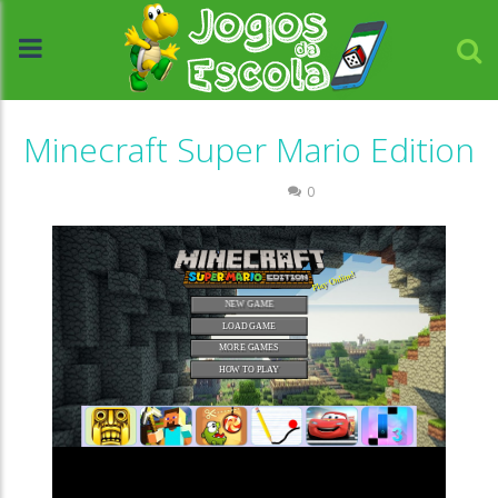
Minecraft Super Mario Edition
Passatempo
0
//