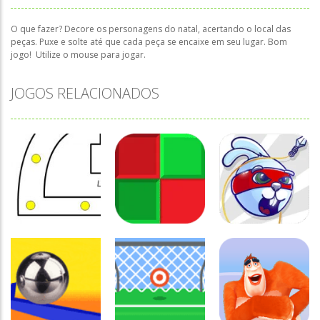
O que fazer? Decore os personagens do natal, acertando o local das
peças. Puxe e solte até que cada peça se encaixe em seu lugar. Bom
jogo! Utilize o mouse para jogar.
JOGOS RELACIONADOS
Coordenação
Coordenação
Coordenação
Motora
Motora
Motora
Labirinto do
Não toque no
Rabbit
Mouse
vermelho
Samurai