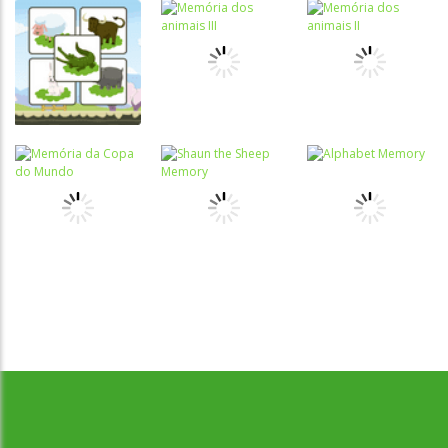
Memória
Memória
Memória
Animal Kids
Memória dos
Memória dos
Memory
animais III
animais II
Memória
Memória
Memória da
Shaun the
Memória
Desenvolvido por Jogos da Escola | sitejogosdaescola@gmail.com
Copa do
Sheep
Alphabet
Mundo
Memory
Memory