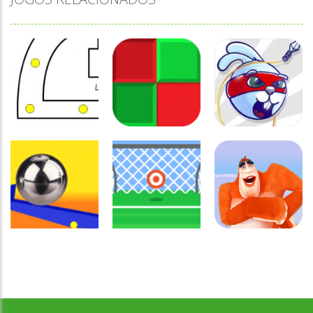
Coordenação
Coordenação
Coordenação
Motora
Motora
Motora
Labirinto do
Não toque no
Rabbit
Mouse
vermelho
Samurai
Coordenação
Motora
Coordenação
Coordenação
Desenvolvido por Jogos da Escola | sitejogosdaescola@gmail.com
Ball Balance
Motora
Motora
Challenge
Chute no alvo
Yeti Sensation