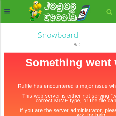
Snowboard
Coordenação Motora
0
//