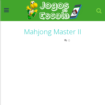
Mahjong Master II
Raciocínio Lógico
0
//