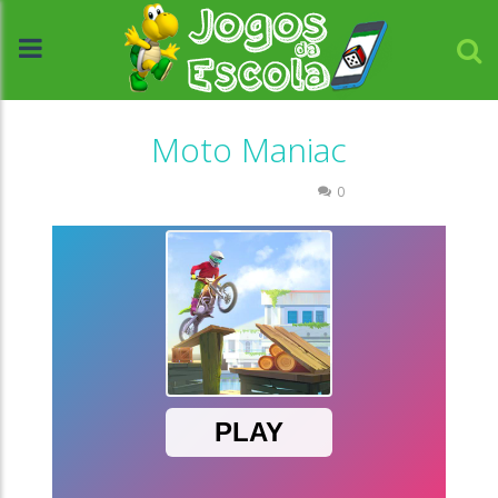
Moto Maniac
Coordenação Motora
0
//