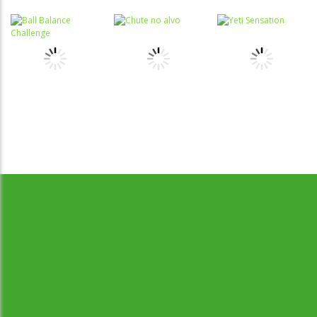
Coordenação
Coordenação
Coordenação
Motora
Motora
Motora
Labirinto do
Não toque no
Rabbit
Mouse
vermelho
Samurai
Coordenação
Motora
Coordenação
Coordenação
Desenvolvido por Jogos da Escola | sitejogosdaescola@gmail.com
Ball Balance
Motora
Motora
Challenge
Chute no alvo
Yeti Sensation