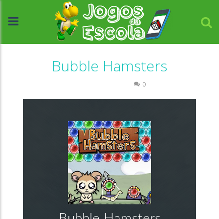
Bubble Hamsters
Raciocínio Lógico
0
//