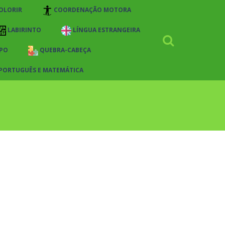
OLORIR
COORDENAÇÃO MOTORA
LABIRINTO
LÍNGUA ESTRANGEIRA
PO
QUEBRA-CABEÇA
 PORTUGUÊS E MATEMÁTICA