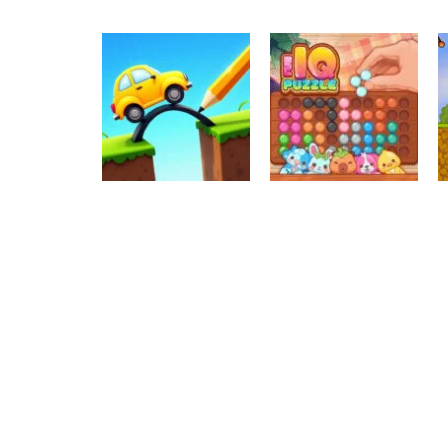
Raciocínio Lógico
Mahjong Connect
Raciocínio Lógico
Troca sapos
Fish World
Raciocínio Lógico
Draw Brige
Raciocínio Lógico
Puzzle
Fun IQ Puzzle