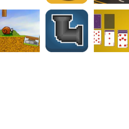
Raciocínio Lógico
Raciocínio Lógico
Raciocínio Lógic
Flow Mania
Doctor Acorn 2
Parking Frenzy
Raciocínio Lógico
Raciocínio Lógico
Passatempo
Snail bob I
Canos
Jogo de Paciên