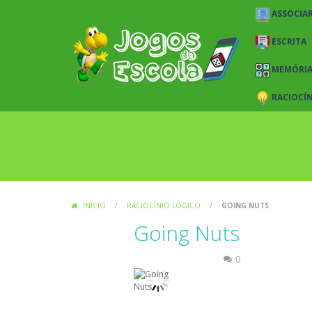
ASSOCIAR
ESCRITA
MEMÓRI
RACIOCÍ
INÍCIO
/
RACIOCÍNIO LÓGICO
/
GOING NUTS
Going Nuts
Raciocínio Lógico
0