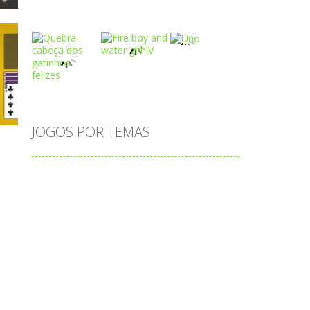
Play
Play
Play
o
Play
Play
Play
JOGOS POR TEMAS
Play
Play
Play
adição
alfabeto
Android
animais
associar
atenção
atividade
cia
atividades
atividades de matemática
blocos
bola
bolas
caminhos
carro
carros
caça-palavras
ciências
ciências da natureza
coelho