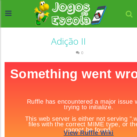
Adição II
Números
0
//