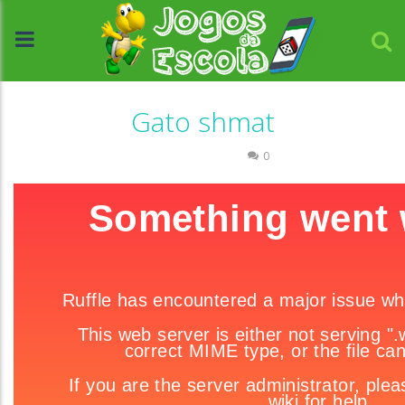
Gato shmat
Raciocínio Lógico
0
//