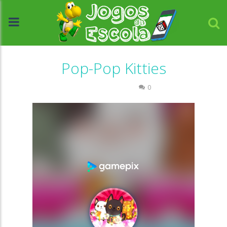
Pop-Pop Kitties
Raciocínio Lógico
0
//