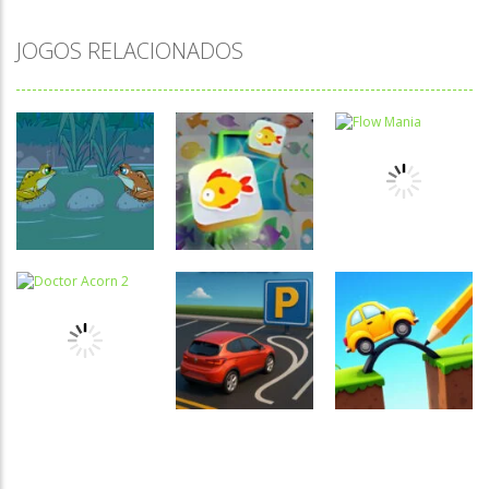
JOGOS RELACIONADOS
Raciocínio
Lógico
Mahjong
Raciocínio
Raciocínio
Connect Fish
Lógico
Lógico
Troca sapos
World
Flow Mania
Raciocínio
Raciocínio
Raciocínio
Lógico
Lógico
Lógico