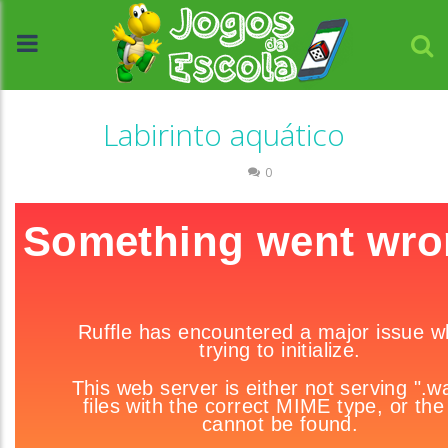
Labirinto aquático
Labirinto
0
//