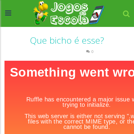
Que bicho é esse?
Associar e Relacionar
0
//