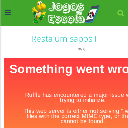
Resta um sapos I
Raciocínio Lógico
0
//