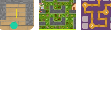
Labirinto
Labirinto em 100
Labirinto
Labirinto
segundos
Fuga do Rato
Labirinto Kids
Labirinto
Labirinto
Pizza Delivery
Labirinto de
Labirinto
The Maze
Puzzles
números