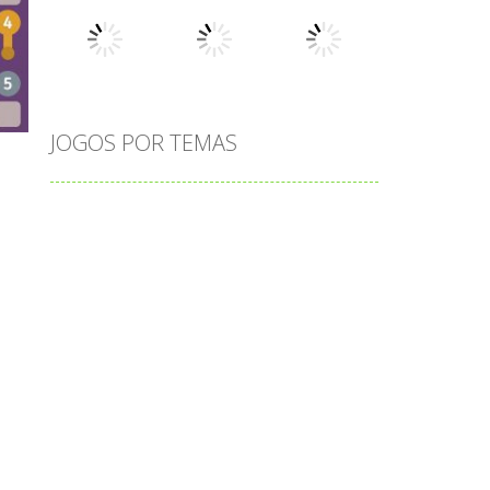
Play
Play
Play
JOGOS POR TEMAS
Play
Play
Play
adição
alfabeto
Android
animais
associar
atenção
atividade
atividades
atividades de matemática
blocos
bola
bolas
caminhos
carro
carros
caça-palavras
ciências
ciências da natureza
coelho
colorir
completar
conectar
contagem
coordenação
cores