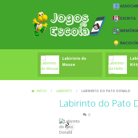
ASSOCIAR
ESCRITA
MEMÓRI
RACIOCÍ
Labirinto do
Labi
Mouse
Kitt
INÍCIO
/
LABIRINTO
/
LABIRINTO DO PATO DONALD
Labirinto do Pato 
Labirinto
0