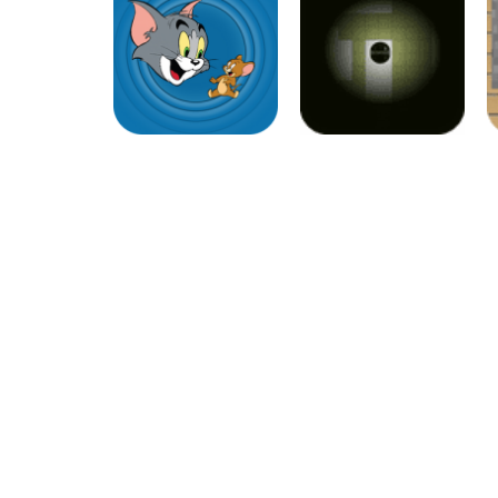
Coordenação
Motora
Labirinto
Labirinto do
Labirinto da Hello
Mouse
Kitty
Labirinto
Labirinto
Labirinto do Tom
Encontre as
& Jerry
maçãs