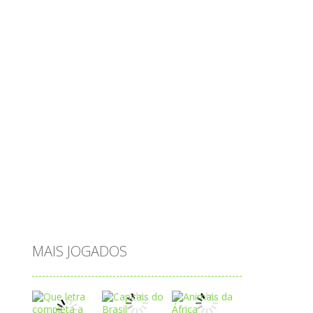
objetos
obstáculos
operações
ovos
palavras
Papai Noel
passatempo
peixes
português
princesas
problemas
prova brasil
páscoa
quebra-cabeça
quiz
raciocínio
relacionar
roupas
saeb
saltar
sequência
sistema
subtração
sílabas
tabuada
tabuleiro
trânsito
vestir
vogais
água
MAIS JOGADOS