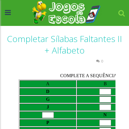
Completar Sílabas Faltantes II
+ Alfabeto
Atividades Português e Matemática
0
//