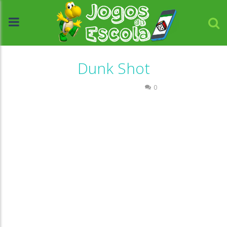
Dunk Shot
Coordenação Motora
0
//