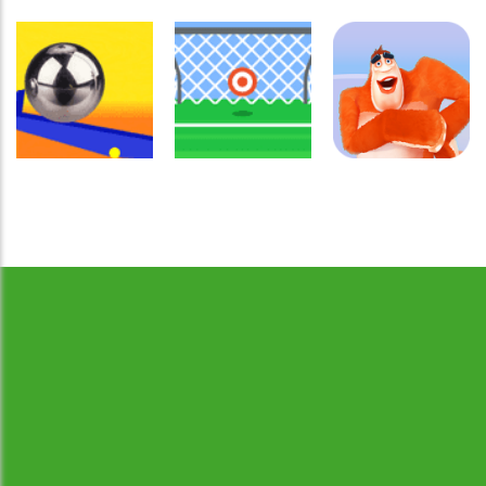
Coordenação
Coordenação
Coordenação
Motora
Motora
Motora
Labirinto do
Não toque no
Rabbit
Mouse
vermelho
Samurai
Coordenação
Motora
Coordenação
Coordenação
Desenvolvido por Jogos da Escola | sitejogosdaescola@gmail.com
Ball Balance
Motora
Motora
Challenge
Chute no alvo
Yeti Sensation