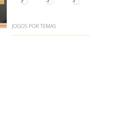
Play
Play
Play
JOGOS POR TEMAS
Play
Play
Play
adição
alfabeto
Android
animais
associar
atenção
atividade
atividades
atividades de matemática
blocos
bola
bolas
caminhos
carro
carros
caça-palavras
ciências
ciências da natureza
coelho
colorir
completar
conectar
contagem
coordenação
cores
corpo humano
corrida
cozinhar