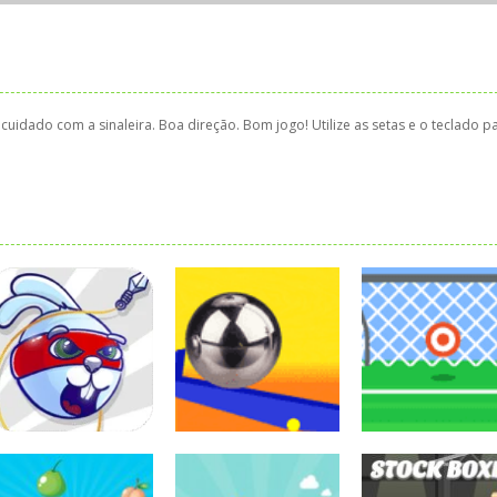
 cuidado com a sinaleira. Boa direção. Bom jogo! Utilize as setas e o teclado p