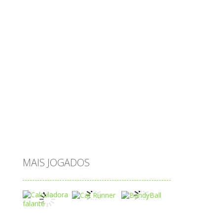
ovos
palavras
Papai Noel
passatempo
peixes
português
princesas
problemas
prova brasil
páscoa
quebra-cabeça
quiz
raciocínio
relacionar
roupas
saeb
saltar
sequência
sistema
subtração
sílabas
tabuada
tabuleiro
trânsito
vestir
vogais
água
MAIS JOGADOS