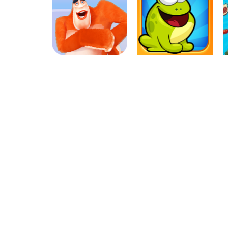
Coordenação
Coordenação
Motora
Motora
Labirinto do
Não toque no
Mouse
vermelho
Coordenação
Coordenação
Motora
Motora
Yeti Sensation
Tap the Frog