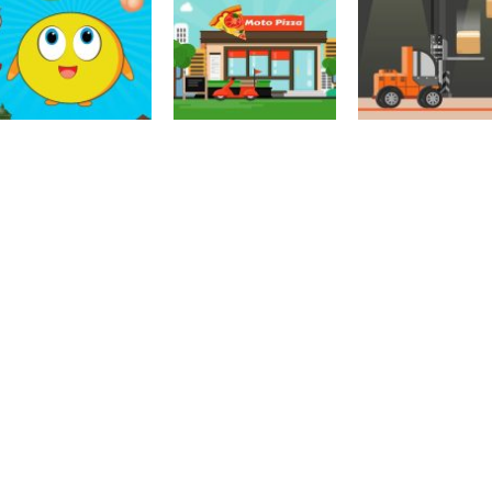
Coordenação
Motora
Coordenação
Coordenação
Ball Balance
Motora
Motora
Rabbit Samurai
Challenge
Chute no alvo
Coordenação
Coordenação
Coordenação
Motora
Motora
Motora
Drop Food Chick
Moto Pizza
Stock Boxes