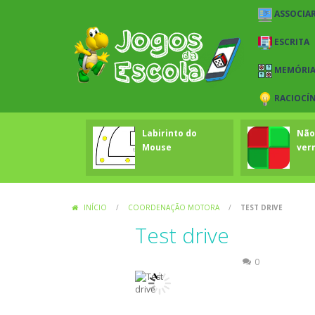
ASSOCIAR
ESCRITA
MEMÓRI
RACIOCÍ
Labirinto do
Não
Mouse
ver
INÍCIO
/
COORDENAÇÃO MOTORA
/
TEST DRIVE
Test drive
Coordenação Motora
0