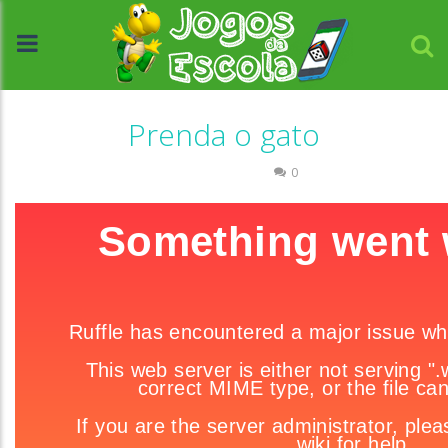
Prenda o gato
Raciocínio Lógico
0
//