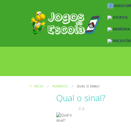
ASSOCIAR
ESCRITA
MEMÓRIA
RACIOCÍN
INÍCIO
/
NÚMEROS
/
QUAL O SINAL?
Qual o sinal?
Números
0