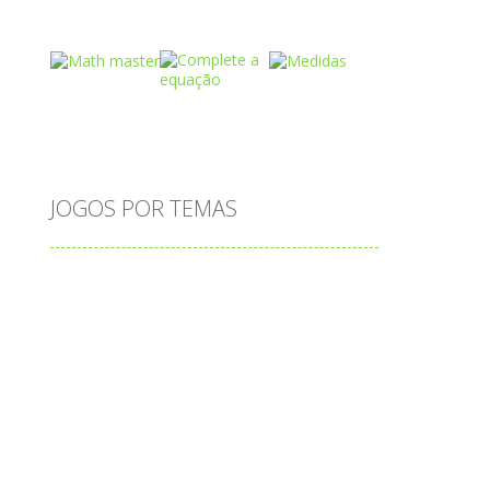
Play
Play
Play
Play
Play
Play
JOGOS POR TEMAS
Play
Play
Play
adição
alfabeto
Android
animais
associar
atenção
atividade
s
atividades
atividades de matemática
blocos
bola
bolas
caminhos
carro
carros
caça-palavras
ciências
ciências da natureza
coelho