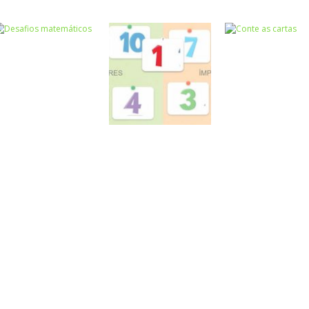
Atividades
Atividades
Português e
Português e
Matemática
Matemática
Adição das
Subtração das
Números
Quem pesa mais
nuvens
nuvens
Números
Desafios
Números
Números
matemáticos
Par ou ímpar?
Conte as carta