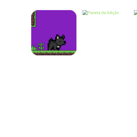
Atividades
Português e
Matemática
Números
Tabuada
Calculadora
divertida – I
quebrada
Números
Aventuras da
Números
Matemática –
Planeta da
MathPup
Adição