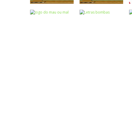
Atividades
Atividades
Português e
Português e
Matemática
Matemática
Completar com g
Completar com S
ou j – I
ou SS – I
Atividades
Português e
Matemática
Jogo do mau ou
Escrita
mal
Letras bombas