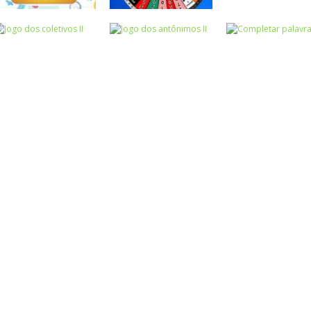
Atividades
Atividades
Português e
Português e
Matemática
Matemática
Jogo dos
Completar com
Escrita
sinônimos II
Roda a roda
ou RR – I
Atividades
Atividades
Atividades
Português e
Português e
Português e
Matemática
Matemática
Matemática
Jogo dos
Jogo dos
Completar
coletivos II
antônimos II
palavras 1