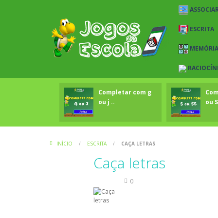
ASSOCIAR
ESCRITA
MEMÓRI
RACIOCÍN
Completar com g
Com
ou j ..
ou S
INÍCIO
/
ESCRITA
/
CAÇA LETRAS
Caça letras
Escrita
0