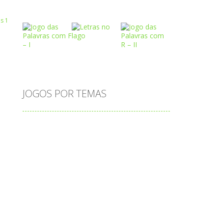
Play
Play
Play
 R
Play
Play
Play
JOGOS POR TEMAS
Play
Play
Play
adição
alfabeto
Android
animais
associar
atenção
atividade
atividades
atividades de matemática
blocos
bola
bolas
caminhos
carro
carros
caça-palavras
ciências
ciências da natureza
coelho