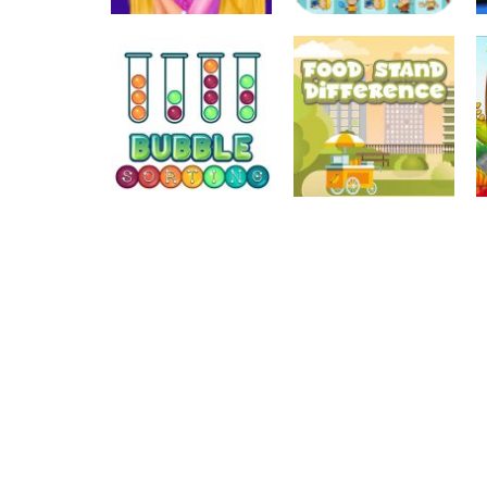
Associar e
Relacionar
Associar e
Funny Princesses
Relacionar
– Spot the
Perseguindo o
Difference
Tom
Associar e
Relacionar
Associar e
Food Stand
Relacionar
Bubble Sorting
Difference