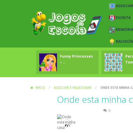
ASSOCIAR
ESCRITA
MEMÓRI
RACIOCÍ
Funny Princesses
Per
– ..
To
INÍCIO
/
ASSOCIAR E RELACIONAR
/
ONDE ESTA MINHA C
Onde esta minha c
Associar e Relacionar
0