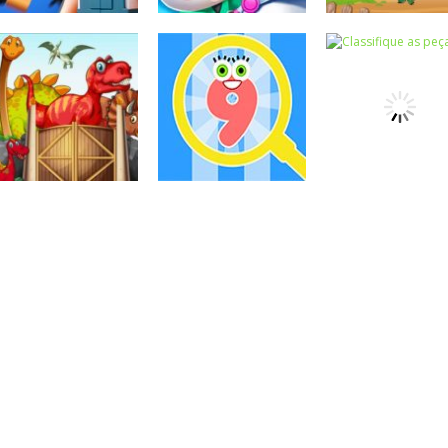
Associar e
Associar e
Relacionar
Relacionar
Associar e
Construction Set
Baby Panda Pet
Relacionar
3D
Care Center
Animals Shape
Associar e
Associar e
Associar e
Relacionar
Relacionar
Relacionar
Findergarten
Encontre o
Classifique as
Cartoons
número
peças