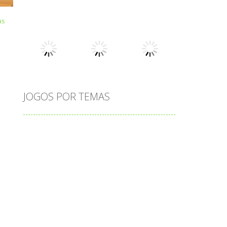
Play
Play
Play
Play
Play
Play
s
JOGOS POR TEMAS
Play
Play
Play
adição
alfabeto
Android
animais
associar
atenção
atividade
atividades
atividades de matemática
blocos
bola
bolas
caminhos
carro
carros
caça-palavras
ciências
ciências da natureza
coelho