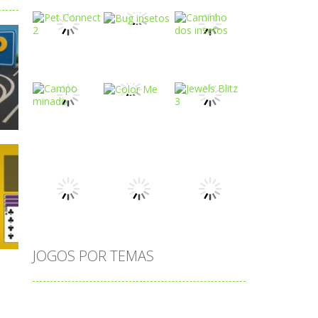
Play
Play
Play
Play
Play
Play
o
Play
Play
Play
JOGOS POR TEMAS
Play
Play
Play
adição
alfabeto
Android
animais