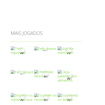
subtração
sílabas
tabuada
tabuleiro
trânsito
vestir
vogais
água
MAIS JOGADOS
Play
Play
Play