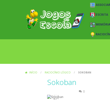
ASSOCIAR
ESCRITA
MEMÓRI
RACIOCÍ
INÍCIO
/
RACIOCÍNIO LÓGICO
/
SOKOBAN
Sokoban
Raciocínio Lógico
0