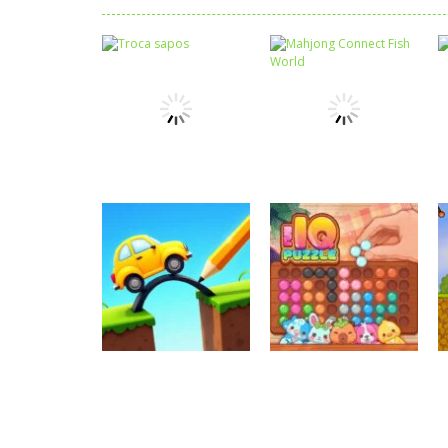
Raciocínio Lógico
Mahjong Connect
Raciocínio Lógico
Troca sapos
Fish World
Raciocínio Lógico