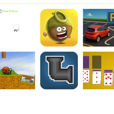
Raciocínio Lógico
Raciocínio Lógico
Raciocínio Lógic
Flow Mania
Doctor Acorn 2
Parking Frenzy