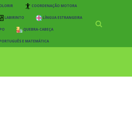
OLORIR
COORDENAÇÃO MOTORA
LABIRINTO
LÍNGUA ESTRANGEIRA
PO
QUEBRA-CABEÇA
 PORTUGUÊS E MATEMÁTICA