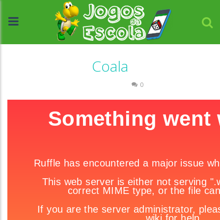
Coala
Quebra-cabeça
0
//