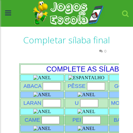
Completar sílaba final
Atividades Português e Matemática
0
//