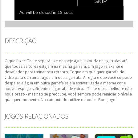
DESCRIÇÃO
O que fazer: Tente separá-lo e despeje água colorida nas garrafas até
que todas as cores estejam na mesma garrafa. Um jogo relaxante e
desafiador para treinar seu cérebro. Toque em qualquer garrafa de
vidro para derramar água em outra garrafa. A regra é que você só pode
despejar a água em outra garrafa se ela estiver ligada à mesma cor e
houver espaço suficiente na garrafa de vidro. - Tente o seu melhor e não
fique preso - mas não se preocupe, você sempre pode reiniciar o nível a
qualquer momento. No computador utilize o mouse. Bom jogo!
JOGOS RELACIONADOS