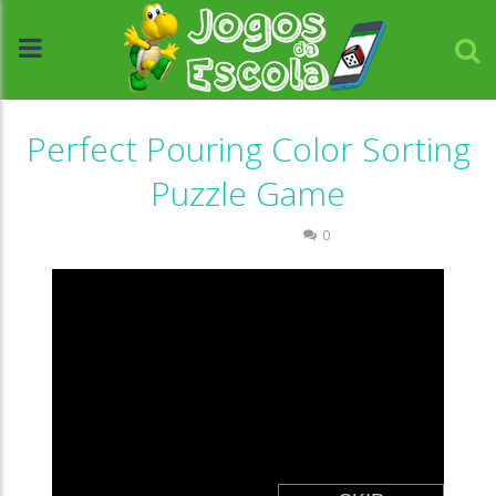
Perfect Pouring Color Sorting
Puzzle Game
Raciocínio Lógico
0
//