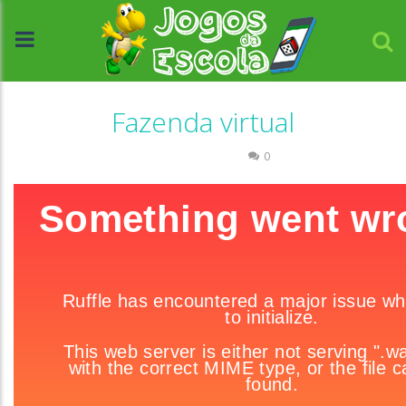
Fazenda virtual
Raciocínio Lógico
0
//