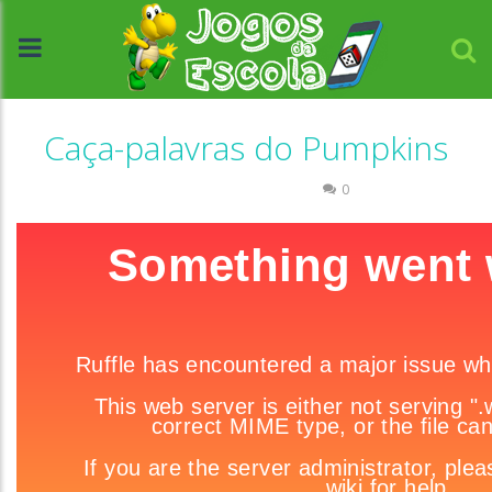
Caça-palavras do Pumpkins
Caça-palavras
Escrita
0
//