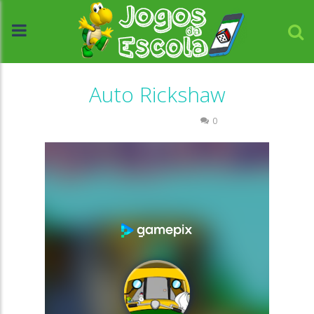
Auto Rickshaw
Coordenação Motora
0
//