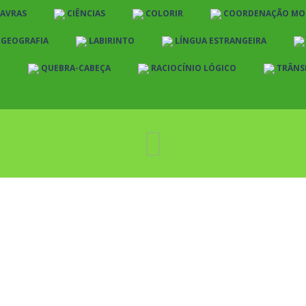
LAVRAS
CIÊNCIAS
COLORIR
COORDENAÇÃO MO
E GEOGRAFIA
LABIRINTO
LÍNGUA ESTRANGEIRA
O
QUEBRA-CABEÇA
RACIOCÍNIO LÓGICO
TRÂNS