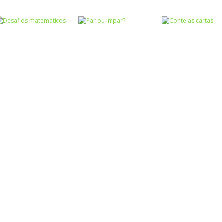
Atividades
Atividades
Português e
Português e
Matemática
Matemática
Adição das
Subtração das
Números
Quem pesa mais
nuvens
nuvens
Números
Desafios
Números
Números
matemáticos
Par ou ímpar?
Conte as carta