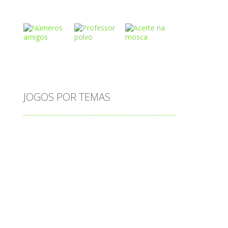
Play
Play
Play
Play
Play
Play
JOGOS POR TEMAS
Play
Play
Play
adição
alfabeto
Android
animais
associar
atenção
atividade
s
atividades
atividades de matemática
blocos
bola
bolas
caminhos
carro
carros
caça-palavras
ciências
ciências da natureza
coelho