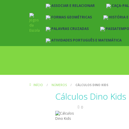
ASSOCIAR E RELACIONAR
CAÇA-PA
FORMAS GEOMÉTRICAS
HISTÓRIA 
PALAVRAS CRUZADAS
PASSATEMP
ATIVIDADES PORTUGUÊS E MATEMÁTICA
INÍCIO
/
NÚMEROS
/
CÁLCULOS DINO KIDS
Cálculos Dino Kids
Números
0