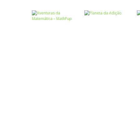
Atividades
Português e
Matemática
Números
Tabuada
Calculadora
divertida – I
quebrada
Números
Aventuras da
Números
Matemática –
Planeta da
MathPup
Adição