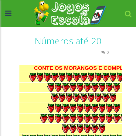
Números até 20
Atividades Português e Matemática
0
//