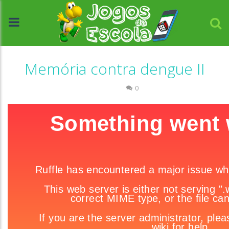
Memória contra dengue II
Memória
0
//