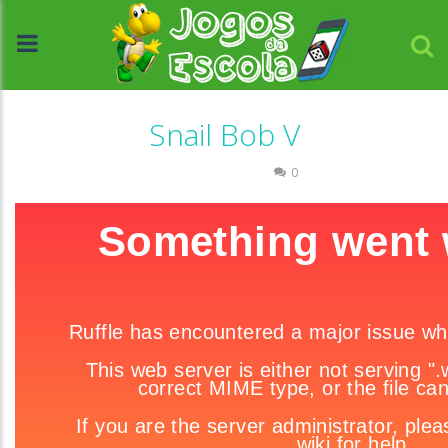
Snail Bob V
Raciocínio Lógico
0
//