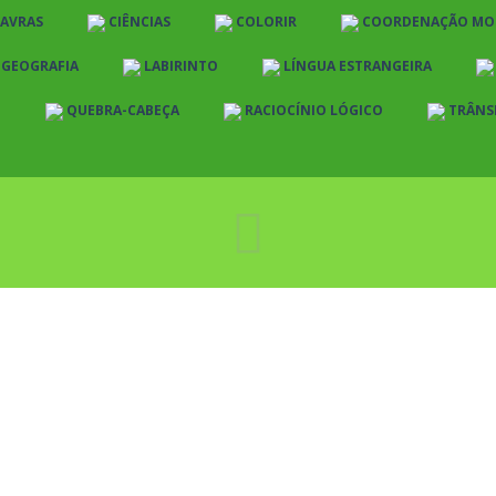
LAVRAS
CIÊNCIAS
COLORIR
COORDENAÇÃO MO
E GEOGRAFIA
LABIRINTO
LÍNGUA ESTRANGEIRA
O
QUEBRA-CABEÇA
RACIOCÍNIO LÓGICO
TRÂNS