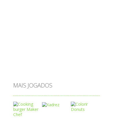
passatempo
peixes
português
princesas
problemas
prova brasil
páscoa
quebra-cabeça
quiz
raciocínio
relacionar
roupas
saeb
saltar
sequência
sistema
subtração
sílabas
tabuada
tabuleiro
trânsito
vestir
vogais
água
MAIS JOGADOS