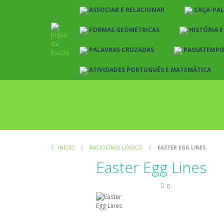
ASSOCIAR E RELACIONAR
CAÇA-PA
FORMAS GEOMÉTRICAS
HISTÓRIA 
PALAVRAS CRUZADAS
PASSATEMP
ATIVIDADES PORTUGUÊS E MATEMÁTICA
INÍCIO
/
RACIOCÍNIO LÓGICO
/
EASTER EGG LINES
Easter Egg Lines
Raciocínio Lógico
0