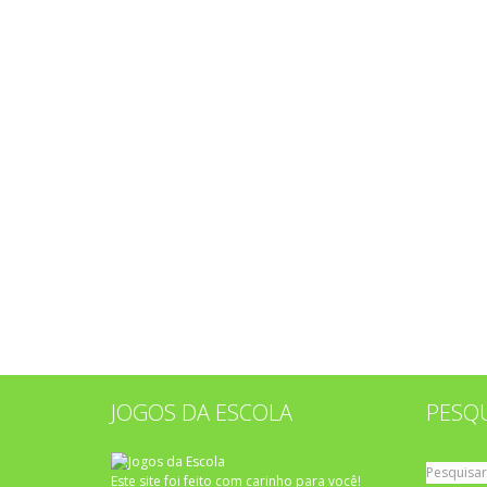
JOGOS DA ESCOLA
PESQ
Pesquisar
Este site foi feito com carinho para você!