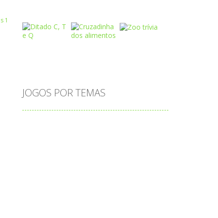
Play
Play
Play
 R
Play
Play
Play
JOGOS POR TEMAS
Play
Play
Play
adição
alfabeto
Android
animais
associar
atenção
atividade
atividades
atividades de matemática
blocos
bola
bolas
caminhos
carro
carros
caça-palavras
ciências
ciências da natureza
coelho