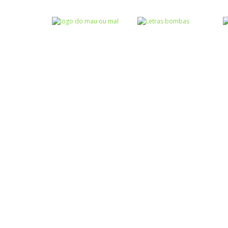
Atividades
Atividades
Português e
Português e
Matemática
Matemática
Completar com g
Completar com S
ou j – I
ou SS – I
Atividades
Português e
Matemática
Jogo do mau ou
Escrita
mal
Letras bombas