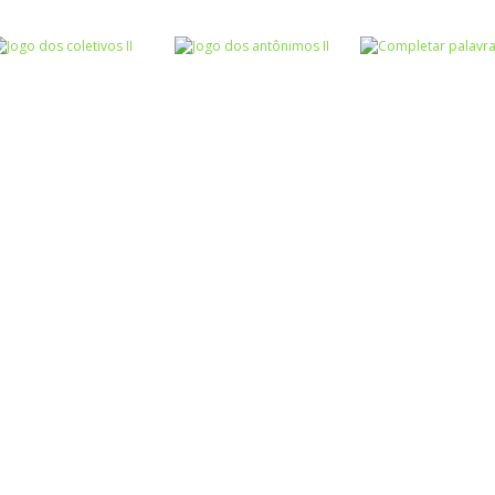
Atividades
Atividades
Português e
Português e
Matemática
Matemática
Jogo dos
Completar com
Escrita
sinônimos II
Roda a roda
ou RR – I
Atividades
Atividades
Atividades
Português e
Português e
Português e
Matemática
Matemática
Matemática
Jogo dos
Jogo dos
Completar
coletivos II
antônimos II
palavras 1