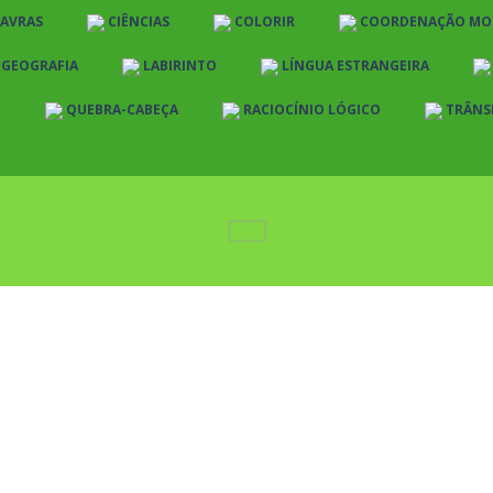
LAVRAS
CIÊNCIAS
COLORIR
COORDENAÇÃO MO
E GEOGRAFIA
LABIRINTO
LÍNGUA ESTRANGEIRA
O
QUEBRA-CABEÇA
RACIOCÍNIO LÓGICO
TRÂNS