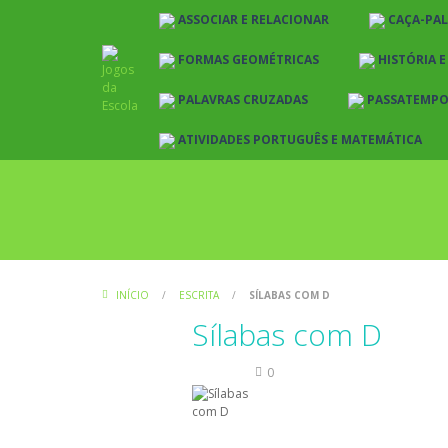
ASSOCIAR E RELACIONAR
CAÇA-PA
FORMAS GEOMÉTRICAS
HISTÓRIA 
PALAVRAS CRUZADAS
PASSATEMP
ATIVIDADES PORTUGUÊS E MATEMÁTICA
INÍCIO
/
ESCRITA
/
SÍLABAS COM D
Sílabas com D
Escrita
0