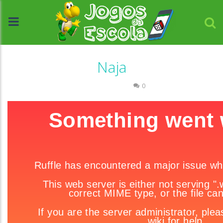
Naja
Quebra-cabeça
0
//