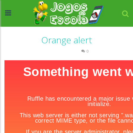
Orange alert
Raciocínio Lógico
0
//