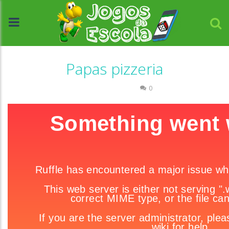
Papas pizzeria
Raciocínio Lógico
0
//