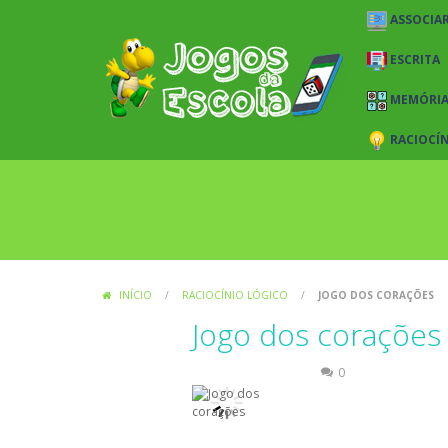
ASSOCIAR
ESCRITA
MEMÓRI
RACIOCÍ
INÍCIO
/
RACIOCÍNIO LÓGICO
/
JOGO DOS CORAÇÕES
Jogo dos corações
Raciocínio Lógico
0