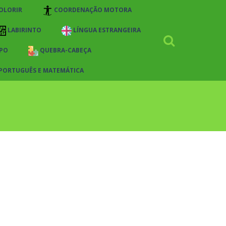
OLORIR
COORDENAÇÃO MOTORA
LABIRINTO
LÍNGUA ESTRANGEIRA
PO
QUEBRA-CABEÇA
 PORTUGUÊS E MATEMÁTICA