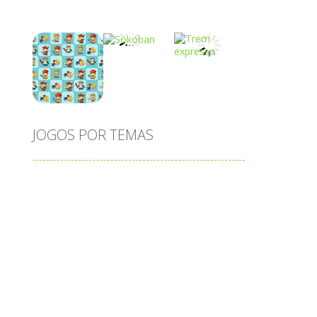
Play
Play
Play
o
Play
Play
Play
JOGOS POR TEMAS
Play
Play
Play
adição
alfabeto
Android
animais
associar
atenção
atividade
cia
atividades
atividades de matemática
blocos
bola
bolas
caminhos
carro
carros
caça-palavras
ciências
ciências da natureza
coelho