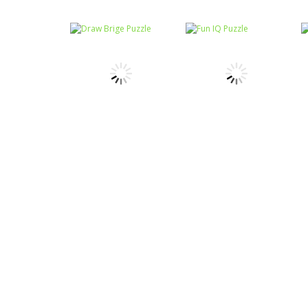
Raciocínio Lógico
Mahjong Connect
Raciocínio Lógico
Troca sapos
Fish World
Raciocínio Lógico
Draw Brige
Raciocínio Lógico
Puzzle
Fun IQ Puzzle