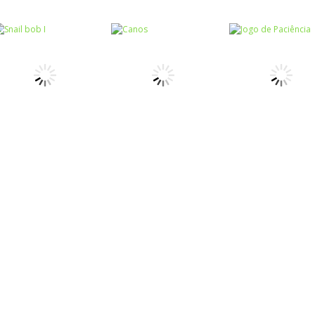
Raciocínio Lógico
Raciocínio Lógico
Raciocínio Lógic
Flow Mania
Doctor Acorn 2
Parking Frenzy
Raciocínio Lógico
Raciocínio Lógico
Passatempo
Snail bob I
Canos
Jogo de Paciên